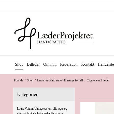
Shop
Billeder
Om mig
Reparation
Kontakt
Handelsbe
Forside
/
Shop
/
Læder & skind etuier til mange formål
/
Cigaret etui i læder
Kategorier
Louis Vuitton Vintage tasker, alle ægte og
efterset. Nyt Vachetta læder får original