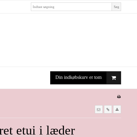
Søg
Din indkøbskurv er tom
et etui i læder