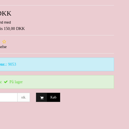
 DKK
pris 150,00 DKK
else
nr.:
9053
s:
På lager
stk.
Køb