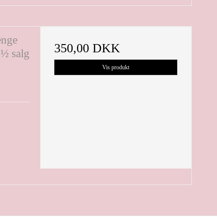
hænge
350,00 DKK
 ½ salg
Vis produkt