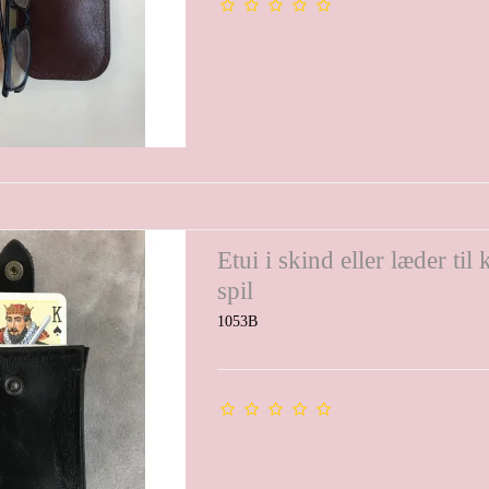
Etui i skind eller læder til 
spil
1053B