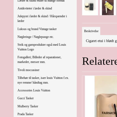
Læder & skind etuier til mange formål
Antikviteter i læder & skind
Julepynt i læder & skind / Hårspænder i
læder
Luksus og brand Vintage tasker
Beskrivelse
Nøgleringe / Nøglepunge etc.
Cigaret etui i blødt 
Strik og garnprodukter også med Louis
Vuitton Logo
Relater
Fotogalleri; Billeder af reparationer,
markeder, messer mm.
Tivoli moccasiner
Tilbehør til tasker, især louis Vuitton f.ex.
nye remme/ håndtag mm.
Accessories Louis Vuitton
Gucci Tasker
Mulberry Tasker
Prada Tasker