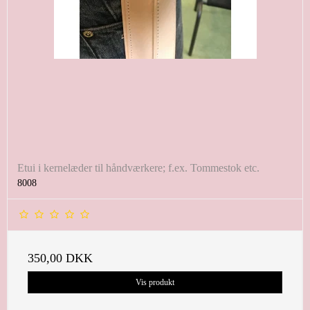
Etui i kernelæder til håndværkere; f.ex. Tommestok etc.
8008
350,00 DKK
Vis produkt