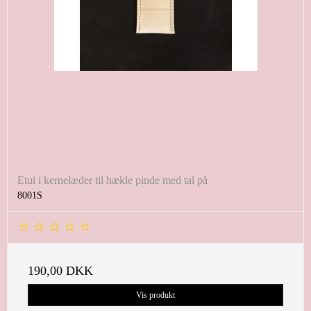
Etui i kernelæder til hækle pinde med tal på
8001S
190,00 DKK
Vis produkt