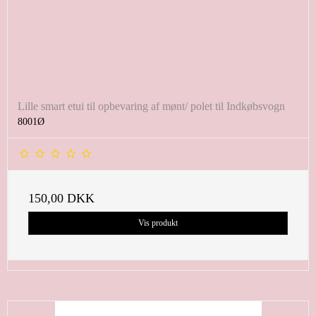
Lille smart etui til opbevaring af mønt/ polet til Indkøbsvogn
8001Ø
150,00 DKK
Vis produkt