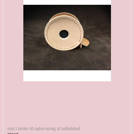
etui i læder til opbevaring af målebånd.