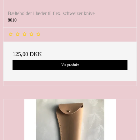
Bælteholder i læder til f.ex. schweizer knive
8010
125,00 DKK
Vis produkt