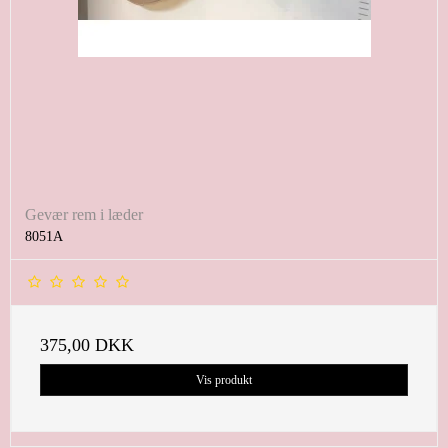
Gevær rem i læder
8051A
375,00 DKK
Vis produkt