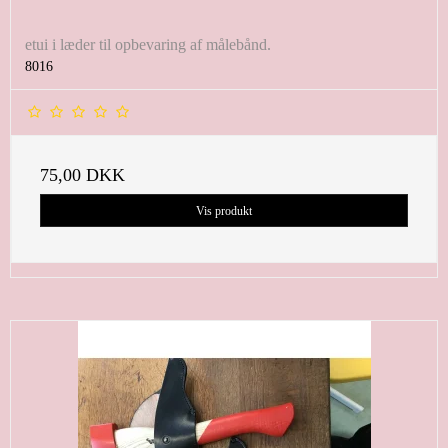
etui i læder til opbevaring af målebånd.
8016
75,00 DKK
Vis produkt