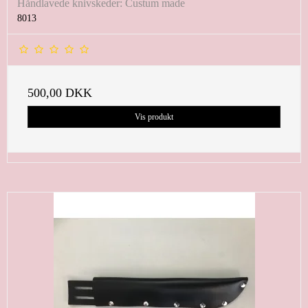
Håndlavede knivskeder: Custum made
8013
500,00 DKK
Vis produkt