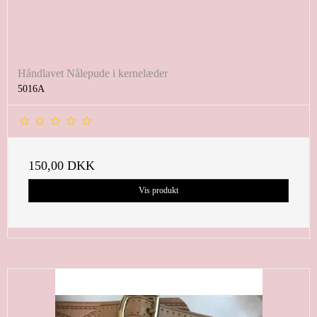
Håndlavet Nålepude i kernelæder
5016A
150,00 DKK
Vis produkt