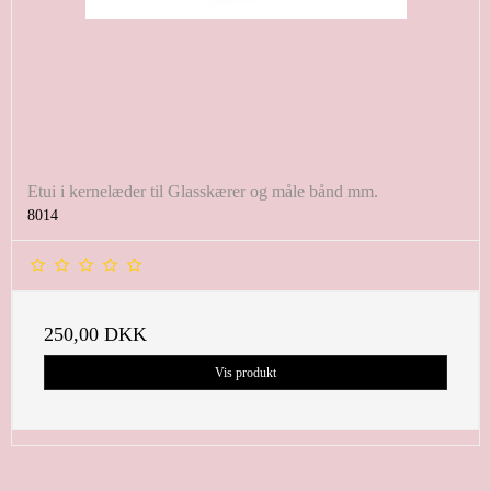
Etui i kernelæder til Glasskærer og måle bånd mm.
8014
250,00 DKK
Vis produkt