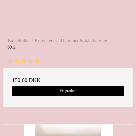
Bælteholder i Kernelæder til hammer & håndværker
8011
150,00 DKK
Vis produkt