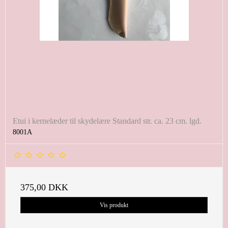
Etui i kernelæder til skydelære Standard str. ca. 23 cm. lgd.
8001A
375,00 DKK
Vis produkt