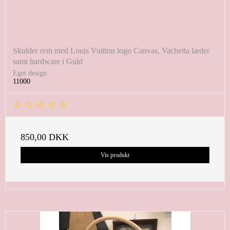
Skulder rem med Louis Vuitton logo Canvas, Vachetta læder
samt hardware i Guld
Eget design
11000
850,00 DKK
Vis produkt