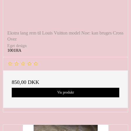
Ekstra lang rem til Louis Vuitton model Noe: kan bruges Cross
Over
Eget design
1001HA
850,00 DKK
Vis produkt