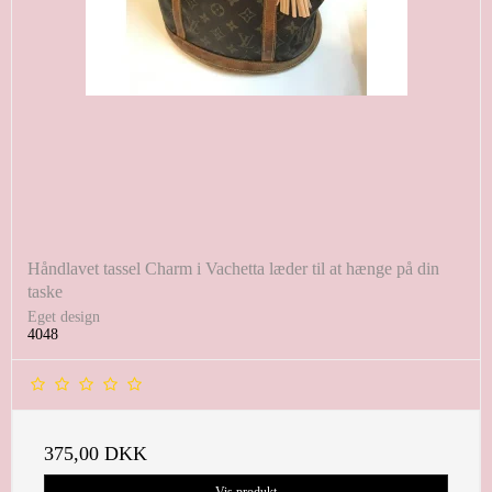
Håndlavet tassel Charm i Vachetta læder til at hænge på din
taske
Eget design
4048
375,00 DKK