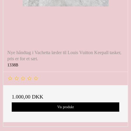
Nye håndtag i Vachetta læder til Louis Vuitton Keepall tasker,
pris er for et sæt.
1338B
1.000,00 DKK
Vis produkt