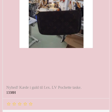
Nyhed! Kæde i guld til f.ex. LV Pochette taske.
1338H