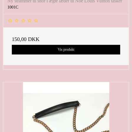
Ny strammer til snor i ægte læder til Noe Louis Vuitton tasker
1001C
150,00 DKK
Vis produkt