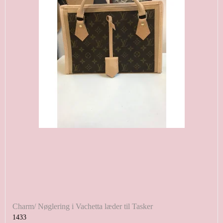
Charm/ Nøglering i Vachetta læder til Tasker
1433