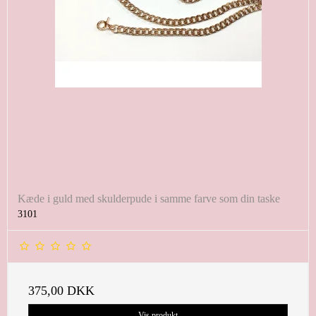
Kæde i guld med skulderpude i samme farve som din taske
3101
375,00 DKK
Vis produkt