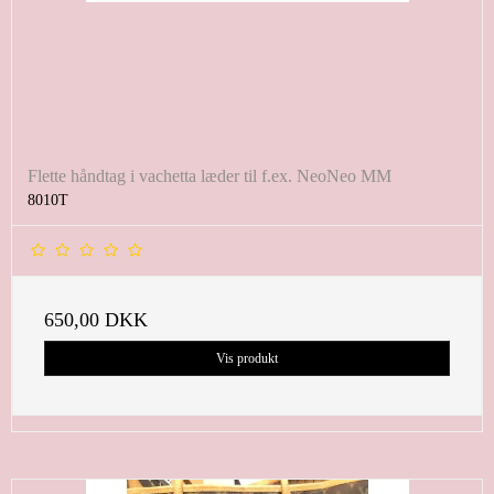
Flette håndtag i vachetta læder til f.ex. NeoNeo MM
8010T
650,00 DKK
Vis produkt