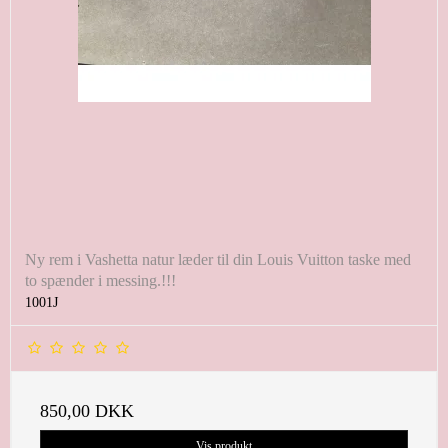
Ny rem i Vashetta natur læder til din Louis Vuitton taske med
to spænder i messing.!!!
1001J
850,00 DKK
Vis produkt