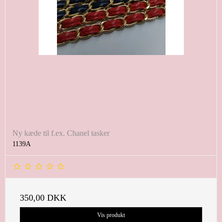
Ny kæde til f.ex. Chanel tasker
1139A
350,00 DKK
Vis produkt