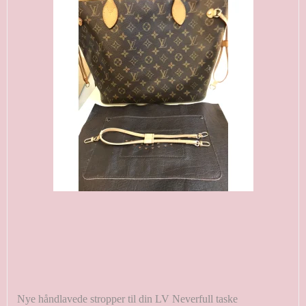
Nye håndlavede stropper til din LV Neverfull taske