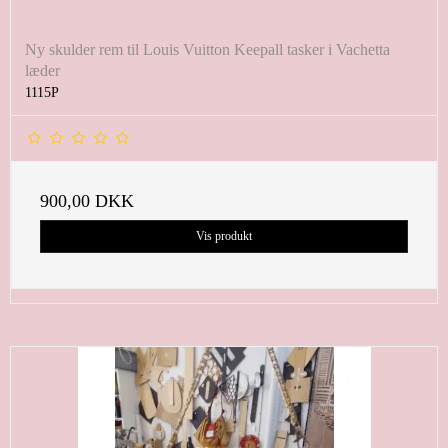
Ny skulder rem til Louis Vuitton Keepall tasker i Vachetta
læder
1115P
900,00 DKK
Vis produkt