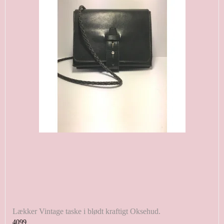
Lækker Vintage taske i blødt kraftigt Oksehud.
4099