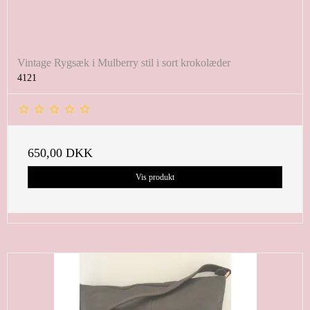
Vintage Rygsæk i Mulberry stil i sort krokolæder
4121
650,00 DKK
Vis produkt