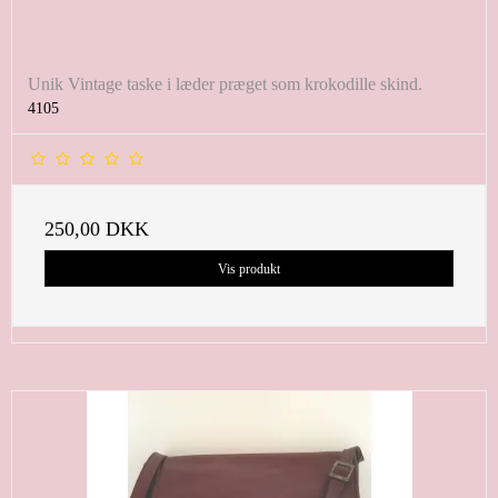
Unik Vintage taske i læder præget som krokodille skind.
4105
250,00 DKK
Vis produkt