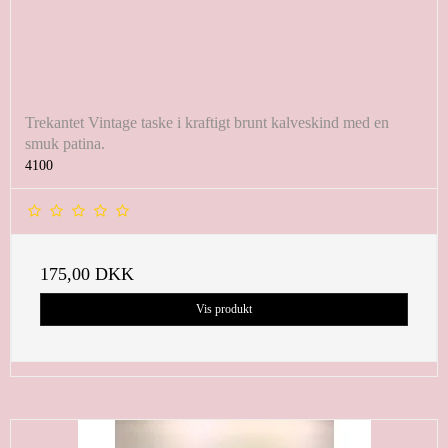
Trekantet Vintage taske i kraftigt brunt kalveskind med en
smuk patina.
4100
175,00 DKK
Vis produkt