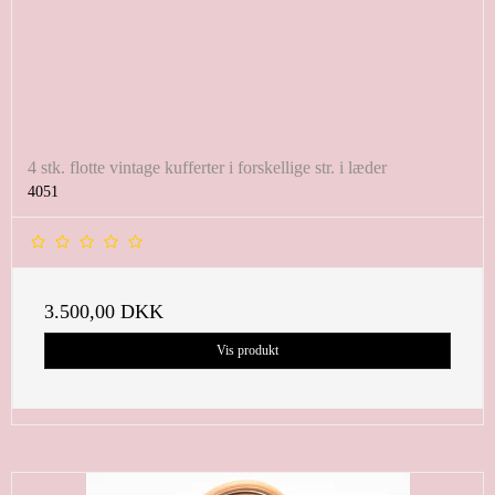
4 stk. flotte vintage kufferter i forskellige str. i læder
4051
3.500,00 DKK
Vis produkt