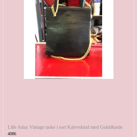
Lille Adax Vintage taske i sort Kalveskind med Gukldkæde
4086