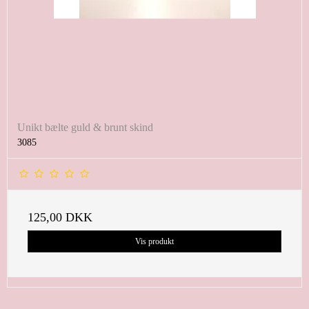
Unikt bælte guld & brunt skind
3085
125,00 DKK
Vis produkt