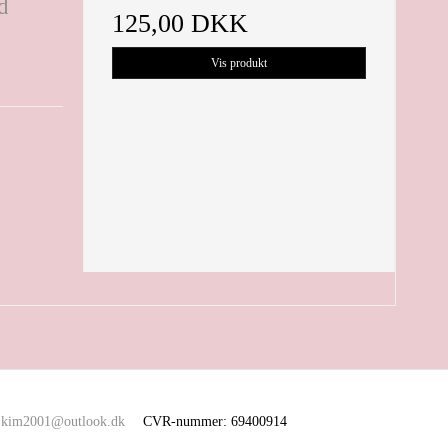
ed
125,00 DKK
Vis produkt
kim2001@outlook.dk
CVR-nummer
:
69400914