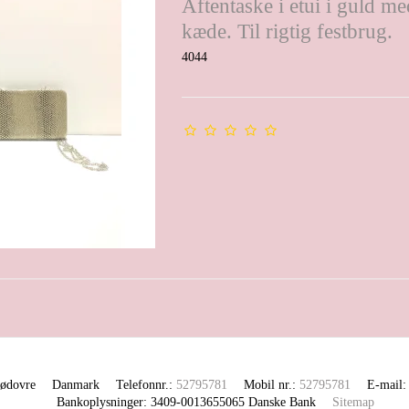
Aftentaske i etui i guld m
kæde. Til rigtig festbrug.
4044
ødovre
Danmark
Telefonnr.
:
52795781
Mobil nr.
:
52795781
E-mail
:
Bankoplysninger
:
3409-0013655065 Danske Bank
Sitemap