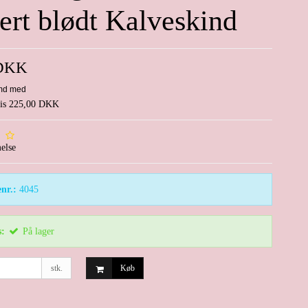
ert blødt Kalveskind
 DKK
pris 225,00 DKK
else
nr.:
4045
s:
På lager
stk.
Køb