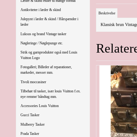
Læder & skind etuier til mange formål
Antikviteter i læder & skind
Beskrivelse
Julepynt i læder & skind / Hårspænder i
Klassisk brun Vintag
læder
Luksus og brand Vintage tasker
Nøgleringe / Nøglepunge etc.
Relater
Strik og garnprodukter også med Louis
Vuitton Logo
Fotogalleri; Billeder af reparationer,
markeder, messer mm.
Tivoli moccasiner
Tilbehør til tasker, især louis Vuitton f.ex.
nye remme/ håndtag mm.
Accessories Louis Vuitton
Gucci Tasker
Mulberry Tasker
Prada Tasker