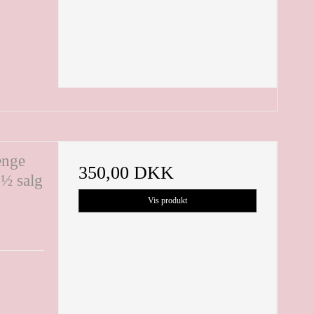
hænge
350,00 DKK
 ½ salg
Vis produkt