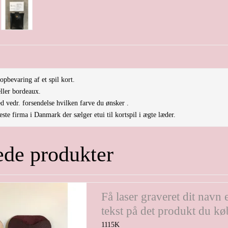
 opbevaring af et spil kort.
eller bordeaux.
ed vedr. forsendelse hvilken farve du ønsker .
ste firma i Danmark der sælger etui til kortspil i ægte læder.
ede produkter
Få laser graveret dit navn e
tekst på det produkt du kø
1115K