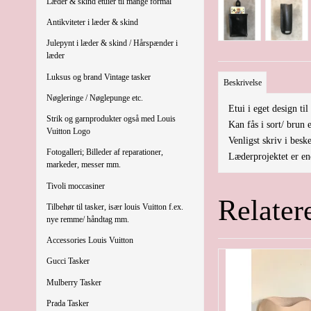
Læder & skind etuier til mange formål
Antikviteter i læder & skind
Julepynt i læder & skind / Hårspænder i
læder
Luksus og brand Vintage tasker
Beskrivelse
Nøgleringe / Nøglepunge etc.
Etui i eget design til
Strik og garnprodukter også med Louis
Kan fås i sort/ brun 
Vuitton Logo
Venligst skriv i besk
Fotogalleri; Billeder af reparationer,
Læderprojektet er ene
markeder, messer mm.
Tivoli moccasiner
Relater
Tilbehør til tasker, især louis Vuitton f.ex.
nye remme/ håndtag mm.
Accessories Louis Vuitton
Gucci Tasker
Mulberry Tasker
Prada Tasker