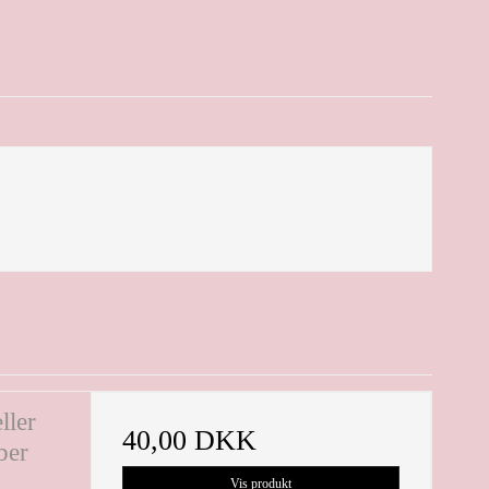
ller
40,00 DKK
ber
Vis produkt