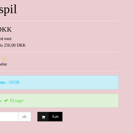
spil
 DKK
pris 250,00 DKK
else
nr.:
1053B
s:
På lager
stk.
Køb