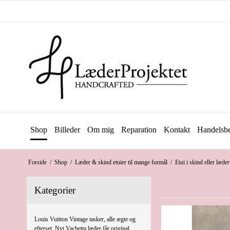
Shop
Billeder
Om mig
Reparation
Kontakt
Handelsbe
Forside
/
Shop
/
Læder & skind etuier til mange formål
/
Etui i skind eller læder 
Kategorier
Louis Vuitton Vintage tasker, alle ægte og
efterset. Nyt Vachetta læder får original