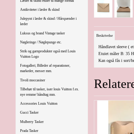
Læder & skind etuier til mange formål
Antikviteter i læder & skind
Julepynt i læder & skind / Hårspænder i
læder
Luksus og brand Vintage tasker
Beskrivelse
Nøgleringe / Nøglepunge etc.
Håndlavet sleeve ( et
Strik og garnprodukter også med Louis
Etuiet måler B: 35 H
Vuitton Logo
Kan også fås i sort/
Fotogalleri; Billeder af reparationer,
markeder, messer mm.
Relater
Tivoli moccasiner
Tilbehør til tasker, især louis Vuitton f.ex.
nye remme/ håndtag mm.
Accessories Louis Vuitton
Gucci Tasker
Mulberry Tasker
Prada Tasker