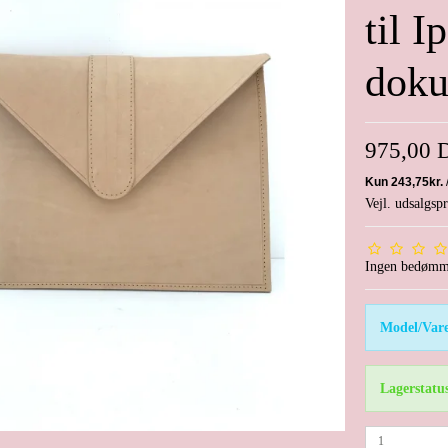
til I
dok
975,00
Vejl. udsalgs
Ingen bedømm
Model/Vare
Lagerstatu