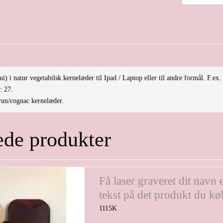
ui) i natur vegetabilsk kernelæder til Ipad / Laptop eller til andre formål. F.ex
: 27.
brun/cognac kernelæder.
ede produkter
Få laser graveret dit navn e
tekst på det produkt du kø
1115K