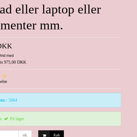
pad eller laptop eller
umenter mm.
 DKK
pris 975,00 DKK
else
nr.:
5064
s:
På lager
stk.
Køb