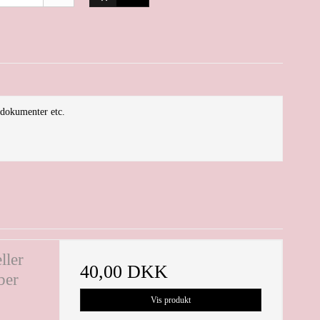
. dokumenter etc.
ller
40,00 DKK
ber
Vis produkt