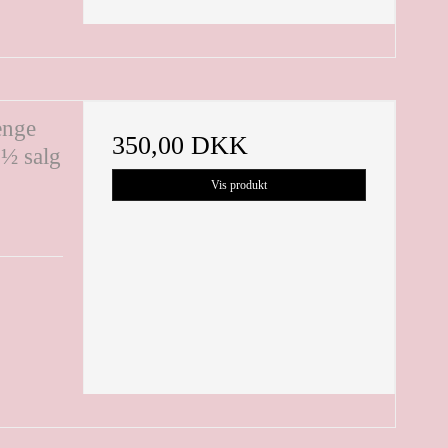
hænge
350,00 DKK
 ½ salg
Vis produkt