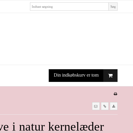
Søg
Din indkøbskurv er tom
ve i natur kernelæder