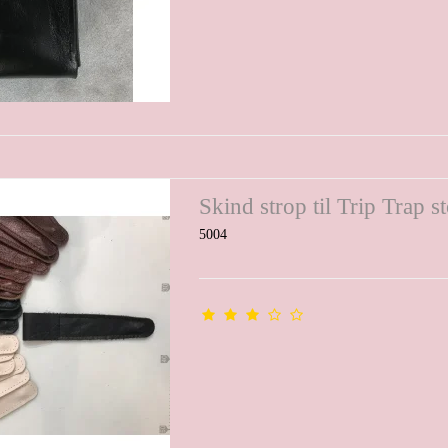
Skind strop til Trip Trap st
5004