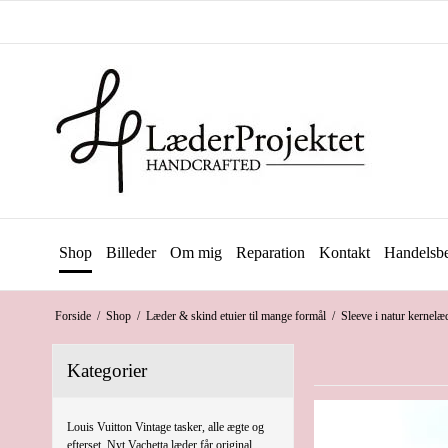
Shop
Billeder
Om mig
Reparation
Kontakt
Handelsbe
Forside
/
Shop
/
Læder & skind etuier til mange formål
/
Sleeve i natur kernelæd
Kategorier
Louis Vuitton Vintage tasker, alle ægte og
efterset. Nyt Vachetta læder får original