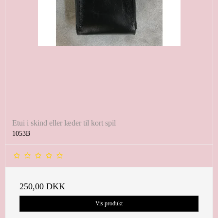
Etui i skind eller læder til kort spil
1053B
250,00 DKK
Vis produkt