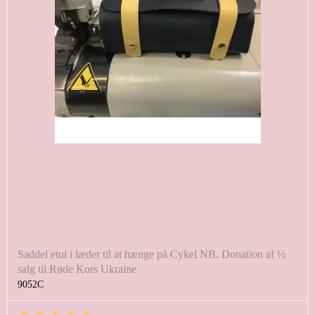
Saddel etui i læder til at hænge på Cykel NB. Donation af ½
salg til Røde Kors Ukraine
9052C