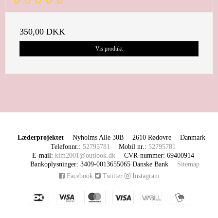
350,00 DKK
Vis produkt
Læderprojektet
Nyholms Alle 30B
2610 Rødovre
Danmark
Telefonnr.
:
52795781
Mobil nr.
:
52795781
E-mail
:
kim2001@outlook.dk
CVR-nummer
:
69400914
Bankoplysninger
:
3409-0013655065 Danske Bank
Sitemap
Facebook
Twitter
Instagram