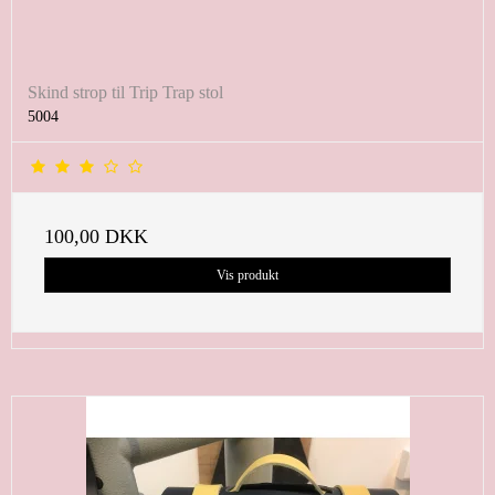
Skind strop til Trip Trap stol
5004
100,00 DKK
Vis produkt