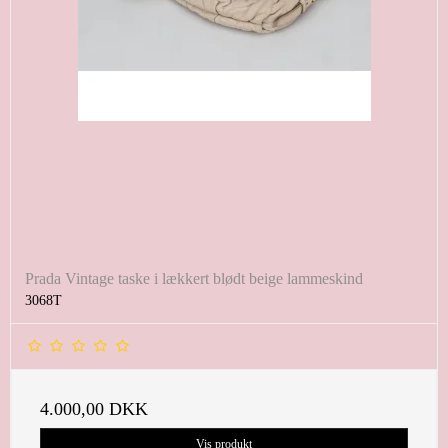
Prada Vintage taske i lækkert blødt beige lammeskind
3068T
4.000,00 DKK
Vis produkt