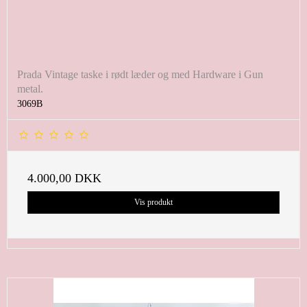
Prada Vintage taske i rødt læder og med Hardware i Gun
metal.
3069B
4.000,00 DKK
Vis produkt