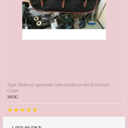
Ægte Mulberry sporttaske samt håndlavet etui til ketcher!
Unikt!
1015G
1.950,00 DKK