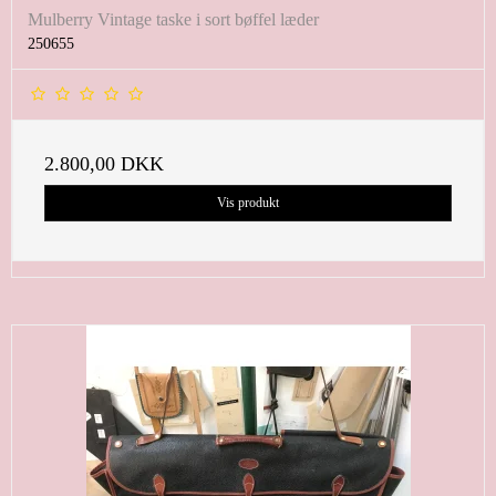
Mulberry Vintage taske i sort bøffel læder
250655
2.800,00 DKK
Vis produkt