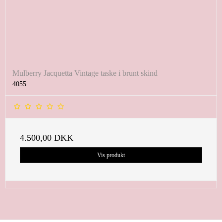
Mulberry Jacquetta Vintage taske i brunt skind
4055
4.500,00 DKK
Vis produkt