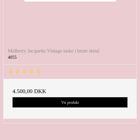
Mulberry Jacquetta Vintage taske i brunt skind
4055
4.500,00 DKK
Vis produkt