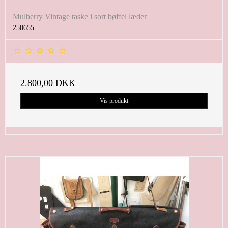
Mulberry Vintage taske i sort bøffel læder
250655
2.800,00 DKK
Vis produkt