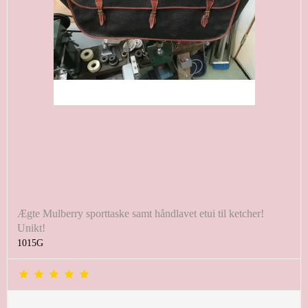
Ægte Mulberry sporttaske samt håndlavet etui til ketcher!
Unikt!
1015G