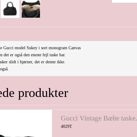
gte Gucci model Sukey i sort monogram Canvas
 det er også den eneste fejl taske har.
ker slidt i hjørner, det er denne ikke.
også.
ede produkter
Gucci Vintage Bælte taske
4029T