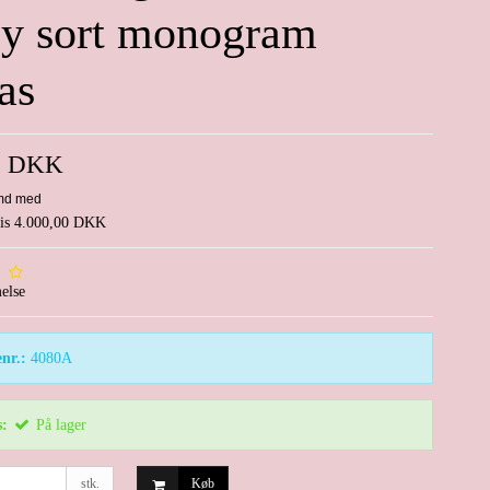
y sort monogram
as
0 DKK
pris 4.000,00 DKK
else
nr.:
4080A
s:
På lager
stk.
Køb