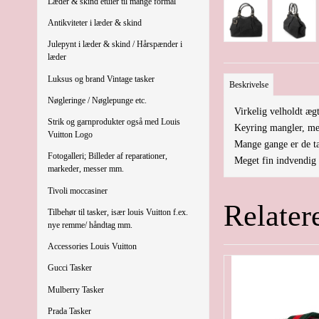
Læder & skind etuier til mange formål
Antikviteter i læder & skind
Julepynt i læder & skind / Hårspænder i
læder
Luksus og brand Vintage tasker
Beskrivelse
Nøgleringe / Nøglepunge etc.
Virkelig velholdt æ
Strik og garnprodukter også med Louis
Keyring mangler, men
Vuitton Logo
Mange gange er de tas
Fotogalleri; Billeder af reparationer,
Meget fin indvendig 
markeder, messer mm.
Tivoli moccasiner
Relater
Tilbehør til tasker, især louis Vuitton f.ex.
nye remme/ håndtag mm.
Accessories Louis Vuitton
Gucci Tasker
Mulberry Tasker
Prada Tasker