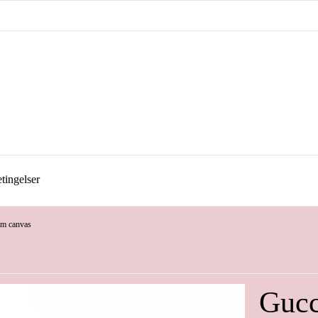
tingelser
am canvas
Gucc