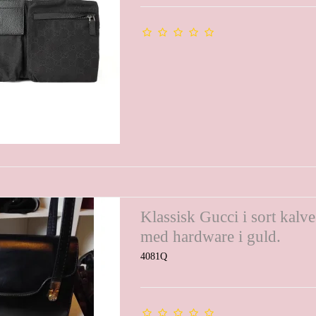
Klassisk Gucci i sort kalv
med hardware i guld.
4081Q