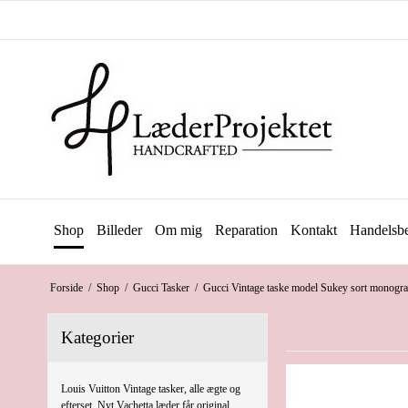
Shop
Billeder
Om mig
Reparation
Kontakt
Handelsbe
Forside
/
Shop
/
Gucci Tasker
/
Gucci Vintage taske model Sukey sort monogr
Kategorier
Louis Vuitton Vintage tasker, alle ægte og
efterset. Nyt Vachetta læder får original