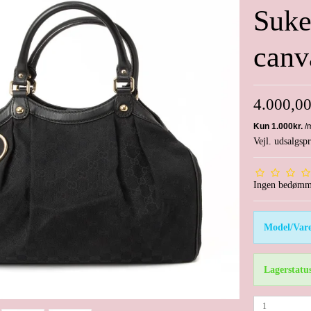
Suke
canv
4.000,0
Vejl. udsalgs
Ingen bedømm
Model/Vare
Lagerstatu