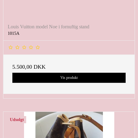
Louis Vuitton model Noe i fornuftig stand
1015A
5.500,00 DKK
Vis produkt
Udsolgt