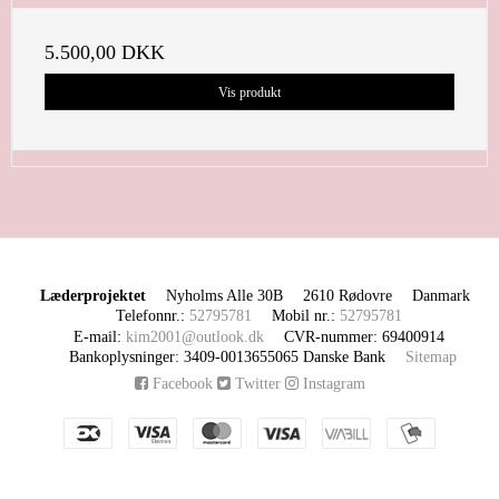
5.500,00 DKK
Vis produkt
Læderprojektet
Nyholms Alle 30B
2610 Rødovre
Danmark
Telefonnr.
:
52795781
Mobil nr.
:
52795781
E-mail
:
kim2001@outlook.dk
CVR-nummer
:
69400914
Bankoplysninger
:
3409-0013655065 Danske Bank
Sitemap
Facebook
Twitter
Instagram