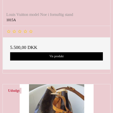
Louis Vuitton model Noe i fornuftig stand
1015A
5.500,00 DKK
Vis produkt
Udsolgt