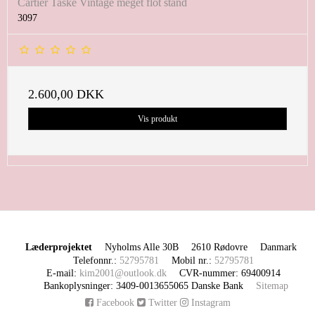
Cartier Taske Vintage meget flot stand
3097
2.600,00 DKK
Vis produkt
Læderprojektet
Nyholms Alle 30B
2610 Rødovre
Danmark
Telefonnr.
:
52795781
Mobil nr.
:
52795781
E-mail
:
kim2001@outlook.dk
CVR-nummer
:
69400914
Bankoplysninger
:
3409-0013655065 Danske Bank
Sitemap
Facebook
Twitter
Instagram