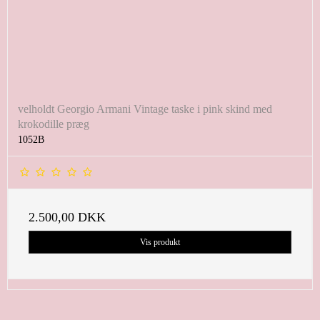
velholdt Georgio Armani Vintage taske i pink skind med
krokodille præg
1052B
2.500,00 DKK
Vis produkt