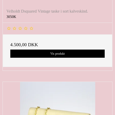
Velholdt Dsquared Vintage taske i sort kalveskind.
3050K
4.500,00 DKK
Vis produkt