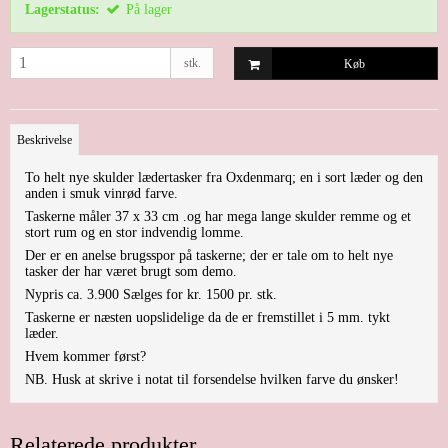
Lagerstatus:
På lager
stk.
Køb
Beskrivelse
To helt nye skulder lædertasker fra Oxdenmarq; en i sort læder og den
anden i smuk vinrød farve.
Taskerne måler 37 x 33 cm .og har mega lange skulder remme og et
stort rum og en stor indvendig lomme.
Der er en anelse brugsspor på taskerne; der er tale om to helt nye
tasker der har været brugt som demo.
Nypris ca. 3.900 Sælges for kr. 1500 pr. stk.
Taskerne er næsten uopslidelige da de er fremstillet i 5 mm. tykt
læder.
Hvem kommer først?
NB. Husk at skrive i notat til forsendelse hvilken farve du ønsker!
Relaterede produkter