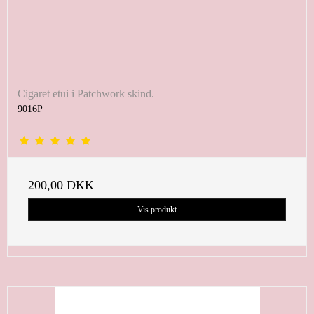
Cigaret etui i Patchwork skind.
9016P
200,00 DKK
Vis produkt