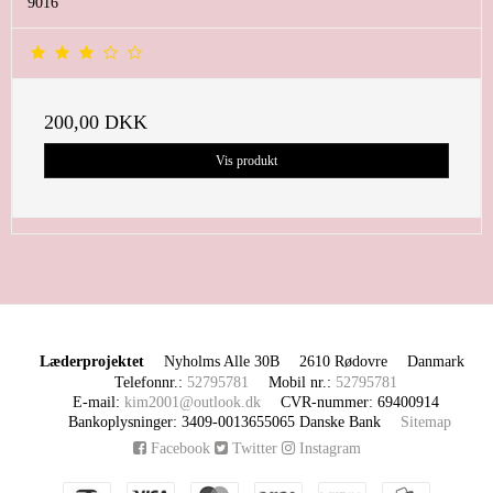
9016
200,00 DKK
Vis produkt
Læderprojektet
Nyholms Alle 30B
2610 Rødovre
Danmark
Telefonnr.
:
52795781
Mobil nr.
:
52795781
E-mail
:
kim2001@outlook.dk
CVR-nummer
:
69400914
Bankoplysninger
:
3409-0013655065 Danske Bank
Sitemap
Facebook
Twitter
Instagram