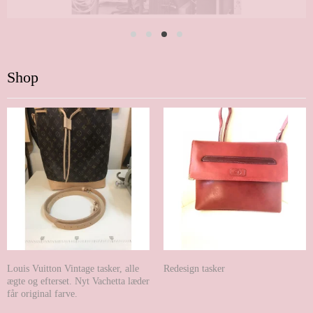
Shop
Louis Vuitton Vintage tasker, alle
Redesign tasker
ægte og efterset. Nyt Vachetta læder
får original farve.