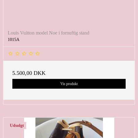
Louis Vuitton model Noe i fornuftig stand
1015A
5.500,00 DKK
Vis produkt
Udsolgt