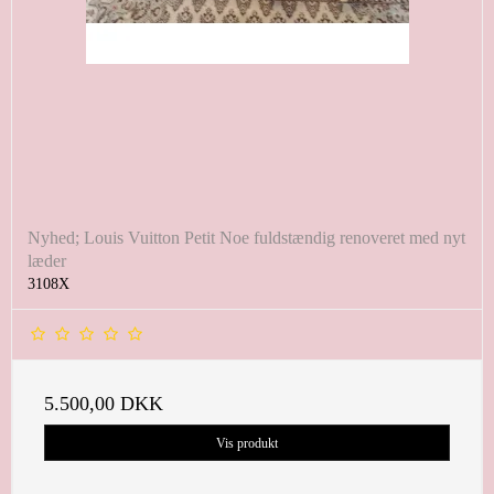
Nyhed; Louis Vuitton Petit Noe fuldstændig renoveret med nyt
læder
3108X
5.500,00 DKK
Vis produkt