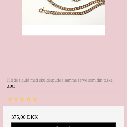
Kæde i guld med skulderpude i samme farve som din taske
3101
375,00 DKK