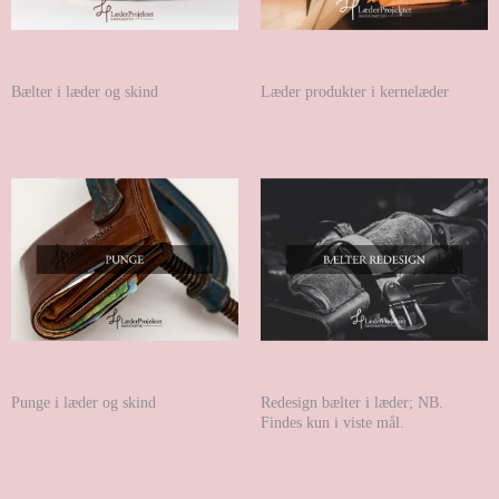
Bælter i læder og skind
Læder produkter i kernelæder
Punge i læder og skind
Redesign bælter i læder; NB.
Findes kun i viste mål.