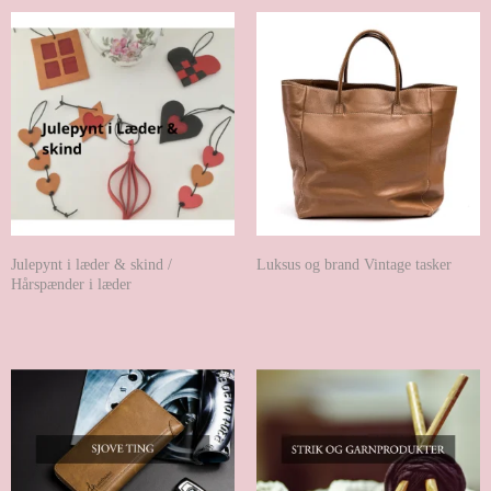
Julepynt i læder & skind /
Luksus og brand Vintage tasker
Hårspænder i læder