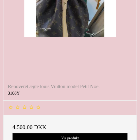
Renoveret ægte louis Vuitton model Petit Noe.
3108Y
4.500,00 DKK
Vis produkt